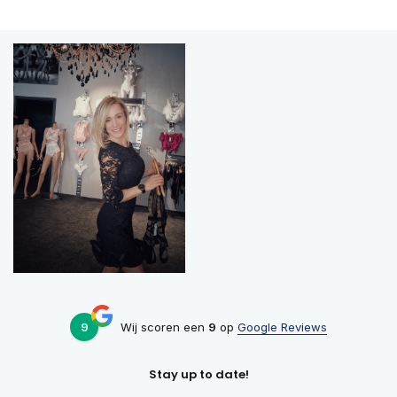
9
Wij scoren een
9
op
Google Reviews
Stay up to date!