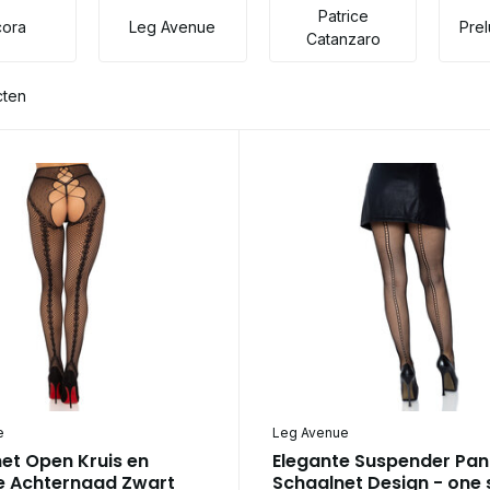
Patrice
cora
Leg Avenue
Pre
Catanzaro
cten
e
Leg Avenue
et Open Kruis en
Elegante Suspender Pan
e Achternaad Zwart
Schaalnet Design - one 