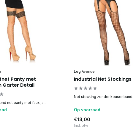
e
Leg Avenue
net Panty met
Industrial Net Stocking
 Garter Detail
Net stocking zonder kousenband. I
d net panty met faux ja...
aad
Op voorraad
€13,00
Incl. btw