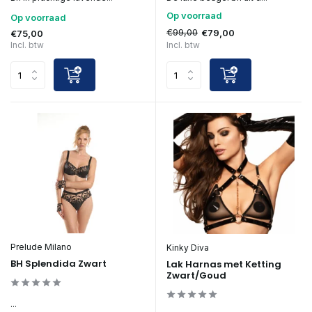
Op voorraad
Op voorraad
€99,00
€79,00
€75,00
Incl. btw
Incl. btw
Prelude Milano
Kinky Diva
BH Splendida Zwart
Lak Harnas met Ketting
Zwart/Goud
...