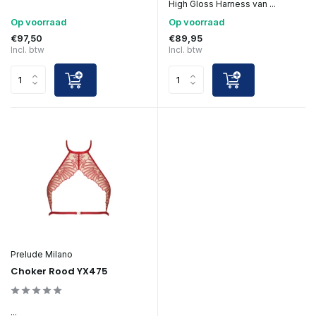
High Gloss Harness van ...
Op voorraad
Op voorraad
€97,50
€89,95
Incl. btw
Incl. btw
Prelude Milano
Choker Rood YX475
...