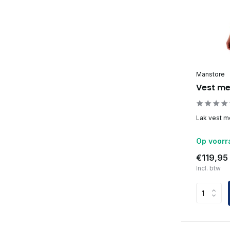
Manstore
Vest me
Lak vest met
Op voorr
€119,95
Incl. btw