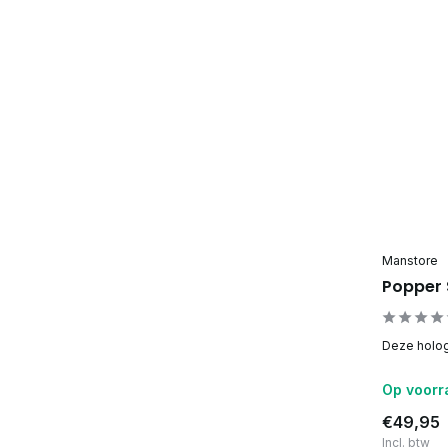
Manstore
Popper 
Deze hologr
Op voorr
€49,95
Incl. btw