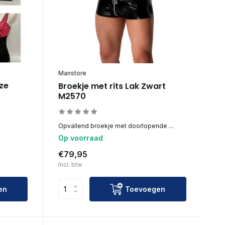
Manstore
oze
Broekje met rits Lak Zwart
M2570
Opvallend broekje met doorlopende ...
Op voorraad
€79,95
Incl. btw
en
Toevoegen