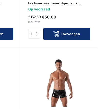
..
Lak broek voor heren uitgevoerd in...
Op voorraad
€50,00
€152,50
Incl. btw
en
Toevoegen