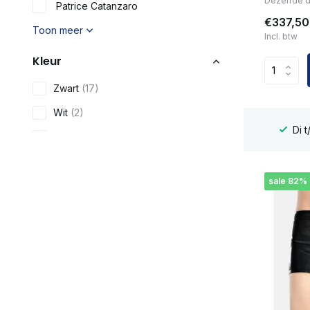
Dezelfde 
Patrice Catanzaro
€337,50
Toon meer
Incl. btw
Kleur
Zwart
(17)
Wit
(2)
Di t/m Za voor 16:00u besteld dezelfde dag verzonden
Rood
(4)
Blauw / Turquoise
(2)
sale 82%
Zilver
(1)
Toon meer
Materiaal
Latex (natuurlijk)
(5)
Lak
(13)