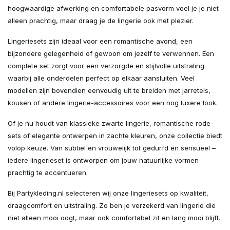
hoogwaardige afwerking en comfortabele pasvorm voel je je niet
alleen prachtig, maar draag je de lingerie ook met plezier.
Lingeriesets zijn ideaal voor een romantische avond, een
bijzondere gelegenheid of gewoon om jezelf te verwennen. Een
complete set zorgt voor een verzorgde en stijlvolle uitstraling
waarbij alle onderdelen perfect op elkaar aansluiten. Veel
modellen zijn bovendien eenvoudig uit te breiden met jarretels,
kousen of andere lingerie-accessoires voor een nog luxere look.
Of je nu houdt van klassieke zwarte lingerie, romantische rode
sets of elegante ontwerpen in zachte kleuren, onze collectie biedt
volop keuze. Van subtiel en vrouwelijk tot gedurfd en sensueel –
iedere lingerieset is ontworpen om jouw natuurlijke vormen
prachtig te accentueren.
Bij Partykleding.nl selecteren wij onze lingeriesets op kwaliteit,
draagcomfort en uitstraling. Zo ben je verzekerd van lingerie die
niet alleen mooi oogt, maar ook comfortabel zit en lang mooi blijft.