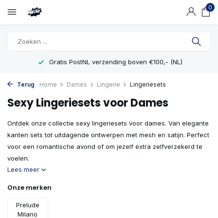
0
Gratis PostNL verzending boven €100,- (NL)
Terug
Home
Dames
Lingerie
Lingeriesets
Sexy Lingeriesets voor Dames
Ontdek onze collectie sexy lingeriesets voor dames. Van elegante
kanten sets tot uitdagende ontwerpen met mesh en satijn. Perfect
voor een romantische avond of om jezelf extra zelfverzekerd te
voelen.
Lees meer
Onze merken
Prelude
Milano