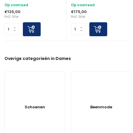
Op voorraad
Op voorraad
€135,00
€175,00
Incl. btw
Incl. btw
Overige categorieën in Dames
Schoenen
Beenmode