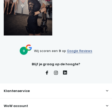
9
Wij scoren een
9
op
Google Reviews
Blijf je graag op de hoogte?
Klantenservice
WoW account