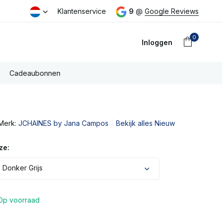
eld dezelfde dag verzonden
Klantenservice
Gratis PostNL verzending boven €
9
@
Google Reviews
0
Inloggen
Cadeaubonnen
Merk:
JCHAINES by Jana Campos
Bekijk alles Nieuw
Account
aanmaken
ze:
 Donker Grijs
Op voorraad