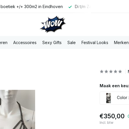
 boetiek +/+ 300m2 in Eindhoven
Di t/m Za voor 16:00u best
eren
Accessoires
Sexy Gifts
Sale
Festival Looks
Merken
Maak een keu
Color :
€350,00
Incl. btw