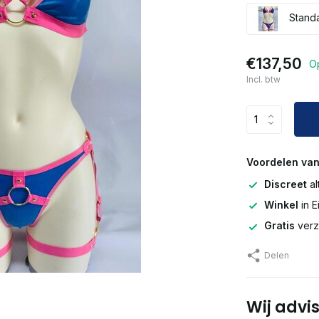
Stand
€137,50
O
Incl. btw
Voordelen van
Discreet
al
Winkel
in 
Gratis
verz
Delen
Wij advis