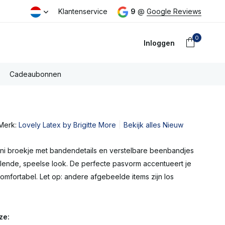
eld dezelfde dag verzonden
Klantenservice
Gratis PostNL verzending boven €
9
@
Google Reviews
0
Inloggen
Cadeaubonnen
Merk:
Lovely Latex by Brigitte More
Bekijk alles Nieuw
Account
aanmaken
ini broekje met bandendetails en verstelbare beenbandjes
lende, speelse look. De perfecte pasvorm accentueert je
omfortabel. Let op: andere afgebeelde items zijn los
ze: