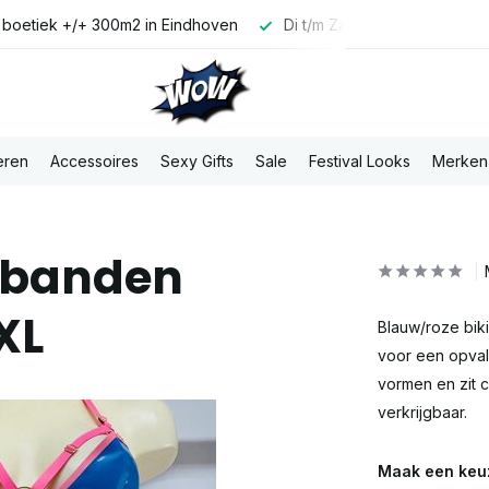
 boetiek +/+ 300m2 in Eindhoven
Di t/m Za voor 16:00u best
eren
Accessoires
Sexy Gifts
Sale
Festival Looks
Merken
t banden
XL
Blauw/roze bik
voor een opval
vormen en zit c
verkrijgbaar.
Maak een keu