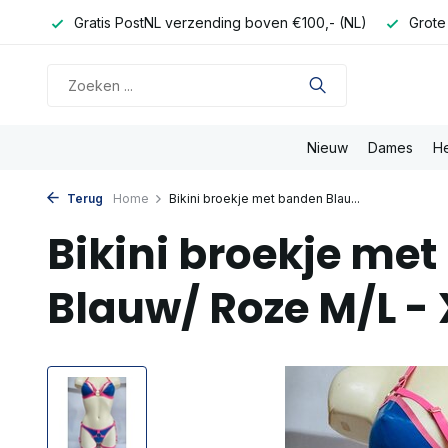
onden
Gratis PostNL verzending boven €100,- (NL)
Grote
Nieuw
Dames
H
Terug
Home
Bikini broekje met banden Blau...
Bikini broekje me
Blauw/ Roze M/L - 