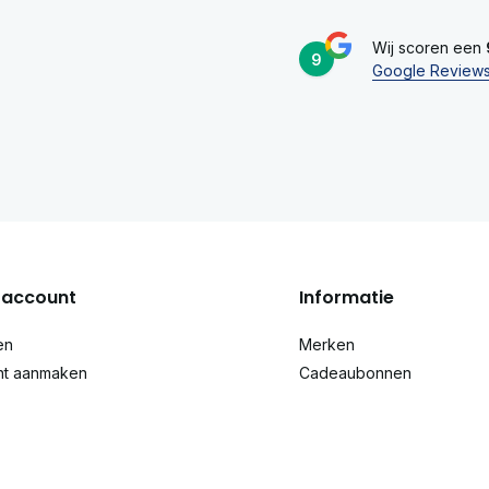
Wij scoren een
9
Google Review
account
Informatie
en
Merken
nt aanmaken
Cadeaubonnen