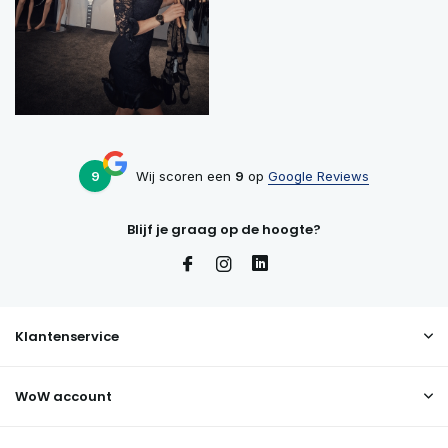
9
Wij scoren een
9
op
Google Reviews
Blijf je graag op de hoogte?
Klantenservice
WoW account