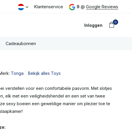
 voor 16:00u besteld dezelfde dag verzonden
Klantenservice
9
@
Google Reviews
0
Inloggen
Cadeaubonnen
Merk:
Tonga
Bekijk alles Toys
Account
aanmaken
ei verstellen voor een comfortabele pasvorm. Met slotjes
n, elk met een veiligheidshendel en een set van twee
deze sexy boeien een geweldige manier om plezier toe te
slaapkamer!
ze: