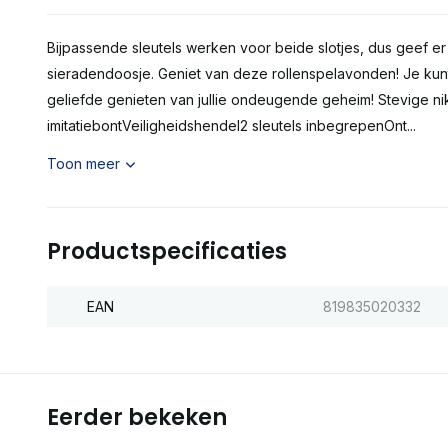
Bijpassende sleutels werken voor beide slotjes, dus geef er
sieradendoosje. Geniet van deze rollenspelavonden! Je kunt 
geliefde genieten van jullie ondeugende geheim! Stevige n
imitatiebontVeiligheidshendel2 sleutels inbegrepenOnt...
Toon meer
Productspecificaties
EAN
819835020332
Eerder bekeken