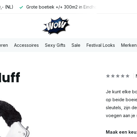
,- (NL)
Grote boetiek +/+ 300m2 in Eindhoven
Di t/m Za
eren
Accessoires
Sexy Gifts
Sale
Festival Looks
Merken
uff
Je kunt elke bo
op beide boeie
sleutels, zijn 
voegen aan je 
Maak een keu