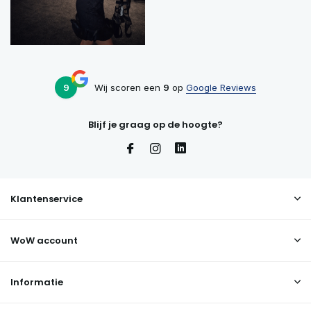
9
Wij scoren een
9
op
Google Reviews
Blijf je graag op de hoogte?
Klantenservice
WoW account
Informatie