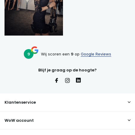
9
Wij scoren een
9
op
Google Reviews
Blijf je graag op de hoogte?
Klantenservice
WoW account