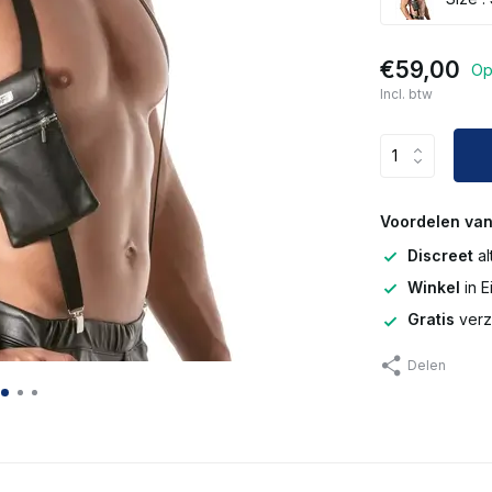
€59,00
Op
Incl. btw
Voordelen van
Discreet
al
Winkel
in 
Gratis
verz
Delen