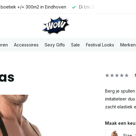
 boetiek +/+ 300m2 in Eindhoven
Di t/m Za voor 16:00u best
eren
Accessoires
Sexy Gifts
Sale
Festival Looks
Merken
nas
Berg je spullen
imitatieleer du
zacht elastiek
Maak een keu
Size :