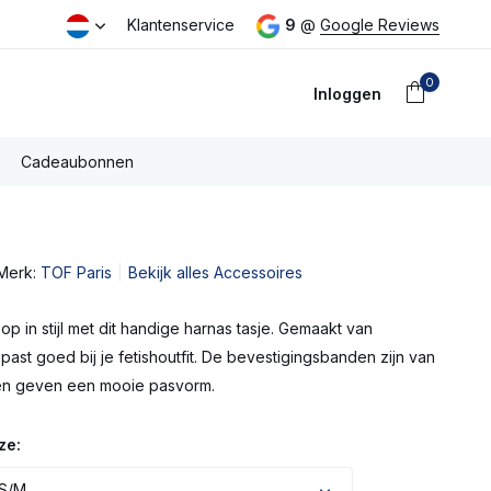
eld dezelfde dag verzonden
Klantenservice
Gratis PostNL verzending boven €
9
@
Google Reviews
0
Inloggen
Cadeaubonnen
Merk:
TOF Paris
Bekijk alles Accessoires
Account
aanmaken
 op in stijl met dit handige harnas tasje. Gemaakt van
s past goed bij je fetishoutfit. De bevestigingsbanden zijn van
 en geven een mooie pasvorm.
ze:
 S/M