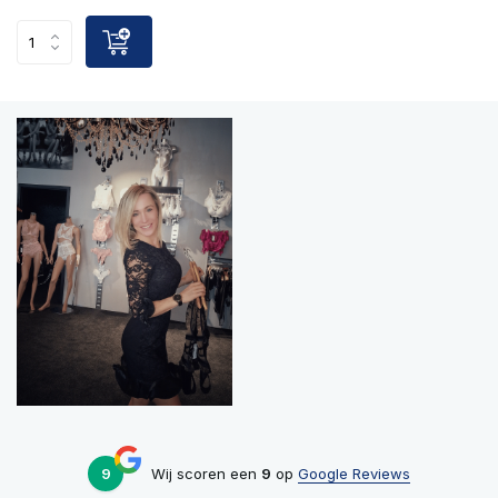
9
Wij scoren een
9
op
Google Reviews