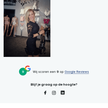
9
Wij scoren een
9
op
Google Reviews
Blijf je graag op de hoogte?