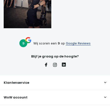
9
Wij scoren een
9
op
Google Reviews
Blijf je graag op de hoogte?
Klantenservice
WoW account