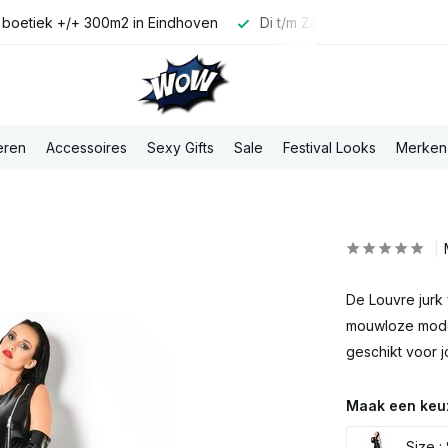
 boetiek +/+ 300m2 in Eindhoven
Di t/m Za voor 16:00u best
eren
Accessoires
Sexy Gifts
Sale
Festival Looks
Merken
De Louvre jurk 
mouwloze model
geschikt voor j
Maak een keu
Size :