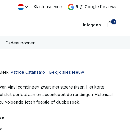
eld dezelfde dag verzonden
Klantenservice
Gratis PostNL verzending boven €
9
@
Google Reviews
0
Inloggen
Cadeaubonnen
Merk:
Patrice Catanzaro
Bekijk alles Nieuw
Account
aanmaken
van vinyl combineert zwart met stoere ritsen. Het korte,
 sluit perfect aan en accentueert de rondingen. Helemaal
ou volgende fetish feestje of clubbezoek.
ze:
 S