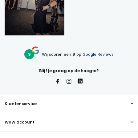
9
Wij scoren een
9
op
Google Reviews
Blijf je graag op de hoogte?
Klantenservice
WoW account