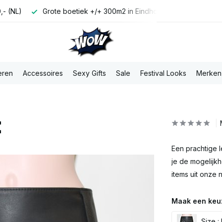
,- (NL)
Grote boetiek +/+ 300m2 in Eindhoven
Di t/m Za
eren
Accessoires
Sexy Gifts
Sale
Festival Looks
Merken
t
Een prachtige 
je de mogelijk
items uit onze n
Maak een keu
Size :