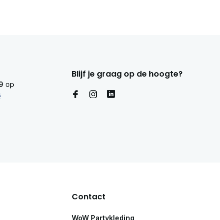
Blijf je graag op de hoogte?
9
op
s
Contact
WoW Partykleding