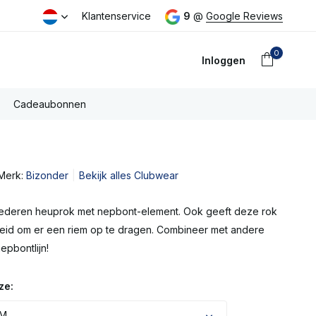
 voor 16:00u besteld dezelfde dag verzonden
Klantenservice
9
@
Google Reviews
0
Inloggen
Cadeaubonnen
Merk:
Bizonder
Bekijk alles Clubwear
Account
aanmaken
lederen heuprok met nepbont-element. Ook geeft deze rok
heid om er een riem op te dragen. Combineer met andere
epbontlijn!
ze:
 M