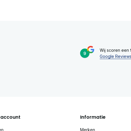
Wij scoren een
9
Google Review
account
Informatie
en
Merken