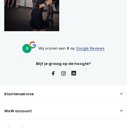
9
Wij scoren een
9
op
Google Reviews
Blijf je graag op de hoogte?
Klantenservice
WoW account