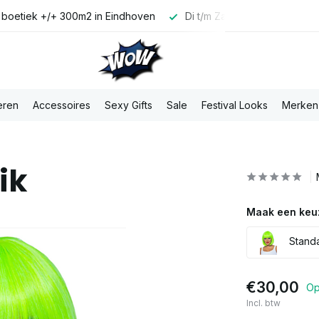
 boetiek +/+ 300m2 in Eindhoven
Di t/m Za voor 16:00u best
eren
Accessoires
Sexy Gifts
Sale
Festival Looks
Merken
ik
Maak een keu
Stand
€30,00
Op
Incl. btw