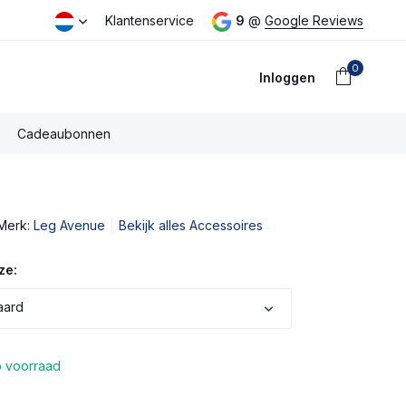
eld dezelfde dag verzonden
Klantenservice
Gratis PostNL verzending boven €
9
@
Google Reviews
0
Inloggen
Cadeaubonnen
Merk:
Leg Avenue
Bekijk alles Accessoires
Account
aanmaken
ze:
aard
 voorraad