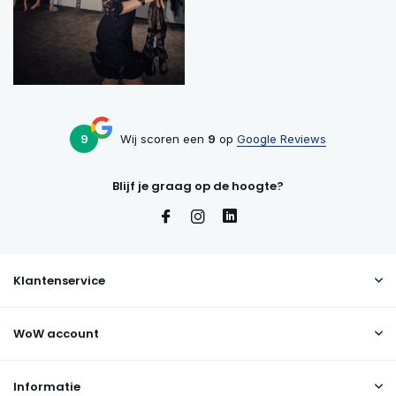
9
Wij scoren een
9
op
Google Reviews
Blijf je graag op de hoogte?
Klantenservice
WoW account
Informatie