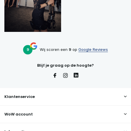
9
Wij scoren een
9
op
Google Reviews
Blijf je graag op de hoogte?
Klantenservice
WoW account