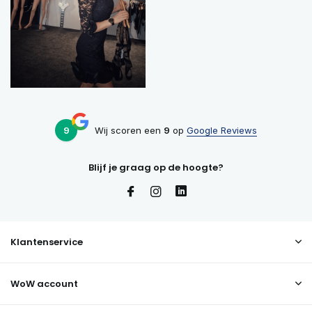
9
Wij scoren een
9
op
Google Reviews
Blijf je graag op de hoogte?
Klantenservice
WoW account