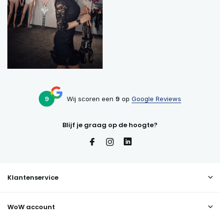
9
Wij scoren een
9
op
Google Reviews
Blijf je graag op de hoogte?
Klantenservice
WoW account